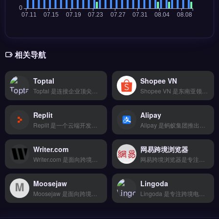
相关导航
Toptal
Shopee VN
Toptal 是连接企业顶尖自由职业者的全球人才平台，专注筛选软件工程师、设计师与金融专家。核心功能包括严格技能测试、短期或长期项目匹配以及风险保障试用期。适合跨境电商、独立站与外贸企业，需要快速组建技术团队或获取专业设计、财务支持。高效解决人才短缺问题，加速项目落地。点击访问 →
Shopee VN 是东南亚领先的跨境电商平台，专注越南市场的本地化运营与流量获取。核心功能包括本地支付网关集成、越南语客服支持、以及针对越南消费者的促销工具与物流方案。适合面向越南市场销售的中小卖家与品牌方，尤其是需要快速打开越南线上渠道的跨境团队。完整入驻流程与运营指南，立即查看 →
Replit
Alipay
Replit 是一个云端开发与协作平台，支持浏览器内编写、运行和托管代码，适用于快速构建原型与小型应用。它提供多语言编译器、实时协作编辑、一键部署及 AI 辅助编码功能。适合跨境电商运营者、独立站技术新手或需要快速验证选品工具的小团队。无需配置本地环境即可开发自动化脚本或简易后台，降低技术门槛。免费试用 →
Alipay 是蚂蚁集团推出的跨境支付与收单服务工具，覆盖全球 150+ 支付方式，包括 Visa、Mastercard 及本地支付如 Boleto、iDEAL。核心功能为多币种结算、T+2 资金到账与 API 深度对接。Alipay 适合跨境电商、独立站与外贸 B2B 卖家，尤其需接入东南亚、拉美本地支付渠道的商家。
Writer.com
网易跨境浏览器
Writer.com 是面向跨境电商与独立站运营的企业级AI内容写作平台，基于自研大模型生成品牌文案、产品描述与营销邮件。核心功能包括品牌语气定制、多语言本地化输出、SEO关键词优化及团队协作审核。适合需要批量产出高质量多语种内容的外贸B2B团队、Shopify卖家与品牌方。降低内容外包成本，提升站点转化率与搜索排名。
网易跨境浏览器是专注跨境电商网络访问优化的专用浏览器，内置智能加速线路与多节点切换功能。核心能力包括稳定访问亚马逊、Shopify、TikTok等平台后台，降低延迟与丢包率，同时支持多账号隔离管理。适合亚马逊卖家、独立站运营者及外贸B2B团队，尤其需解决网络卡顿、账号关联风险的从业者。免费试用 →
Moosejaw
Lingoda
Moosejaw 是面向跨境电商卖家的可视化建站与运营工具，支持拖拽式编辑与海量模板库，内置响应式自适应与SEO深度优化功能。它提供7×24技术支持、专业数据迁移工具与人工协助，适合从个人副业到百人团队的早期卖家。Moosejaw以灵活扩展与高性价比帮助用户快速搭建独立站并降低起步成本。免费试用 →
Lingoda 是专注跨境电商与外贸场景的SEO与竞品分析工具，提供关键词研究、站点审计和反向链接追踪功能。它支持云端数据存储、移动端适配及第三方集成，帮助卖家制定精准营销策略。Lingoda适合独立站运营者、亚马逊卖家及外贸B2B团队，尤其需要优化搜索排名与监控竞争对手的品牌方。完整功能演示与套餐对比，免费试用 →