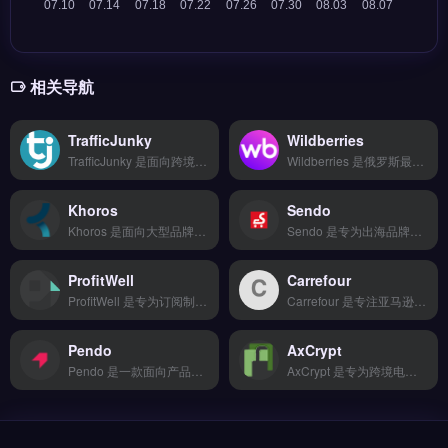
相关导航
TrafficJunky
Wildberries
TrafficJunky 是面向跨境电商与独立站卖家的广告投放与流量优化工具，专注提升广告转化率与ROI。核心功能包括多平台广告自动化投放、A/B测试优化、用户行为画像分析及实时数据看板。适合需要精细化运营广告预算的Shopify、TikTok卖家与品牌方。它降低技术门槛，帮助卖家快速测试素材与受众组合。免费试用 →
Wildberries 是俄罗斯最大的跨境电商平台，覆盖服装、家居、电子产品等品类，支持中国卖家直接入驻。核心功能包括本地化仓储物流、卢布结算与多语言后台管理，以及平台内广告投放工具。适合面向俄罗斯及独联体市场的跨境卖家与品牌方，尤其需快速打开东欧市场的亚马逊或独立站卖家。完整入驻指南与费用说明，立即查看 →
Khoros
Sendo
Khoros 是面向大型品牌与代理机构的社交媒体管理与客户体验平台，整合发布、倾听、分析与社区功能。核心能力包括跨渠道内容排程、实时社交监听与 AI 驱动的自动化响应，支持从 Facebook 到 TikTok 的多平台统一管理。适合跨境电商、品牌出海企业以及需要规模化运营社交客服的独立站团队。
Sendo 是专为出海品牌设计的社交媒体内容管理工具，覆盖 TikTok、Instagram、Facebook 多平台内容规划与发布时间智能推荐。核心功能包括热门话题追踪、竞品动态监控与多账号统一管理。Sendo 适合独立站卖家与品牌方，尤其是需要在海外社交媒体提升内容效率与曝光度的团队。免费试用 →
ProfitWell
Carrefour
ProfitWell 是专为订阅制 SaaS 与电商设计的收入优化工具，提供定价分析、用户留存与计费数据洞察。核心功能包括自动化流失预警、A/B 定价测试以及订阅收入报告生成。ProfitWell 适合独立站运营者与品牌出海团队，尤其是需要降低用户流失率、优化订阅定价策略的跨境电商。免费试用 →
Carrefour 是专注亚马逊卖家的选品与竞品分析工具，覆盖全球 10 大市场实时销售数据。核心功能包括 AI 预测爆款趋势、BSR 排名监控与关键词反查，帮助卖家快速识别潜力商品。适合亚马逊卖家与跨境电商运营团队，尤其需要数据驱动选品决策、提升新品成功率的中小卖家。完整功能介绍与定价方案，立即查看 →
Pendo
AxCrypt
Pendo 是一款面向产品团队的数字化用户行为分析工具，专注于 SaaS 与电商场景下的用户引导与体验优化。核心功能包括应用内引导弹窗、功能使用追踪、A/B 测试与用户分群分析。Pendo 适合独立站运营者、跨境电商 SaaS 团队与品牌出海企业，用于提升新用户激活率与功能留存。无需复杂开发即可嵌入产品，免费试用 →
AxCrypt 是专为跨境电商团队设计的文件加密与安全管理工具，支持云端存储备份与移动端适配。核心功能包括 AES-256 加密、安全文件共享及第三方集成，确保选品资料、物流单据等敏感数据在传输与存储中不被泄露。适合独立站运营者、外贸 B2B 团队及亚马逊卖家，尤其需保护客户订单与供应商文件。免费试用 →