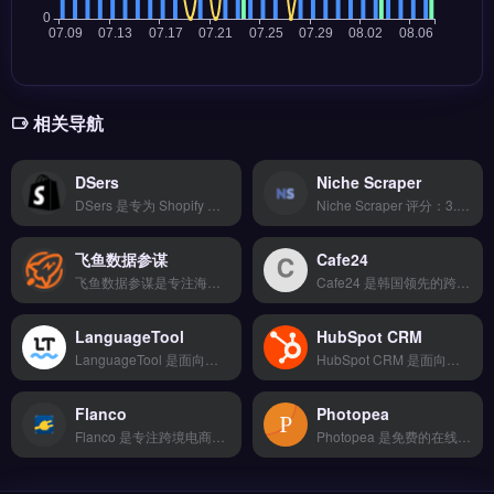
相关导航
DSers
Niche Scraper
DSers 是专为 Shopify 卖家与跨境电商从业者设计的智能选品与订单管理工具，深度集成 AliExpress 供应链。核心功能包括一键批量下单、自动化物流追踪、多店铺统一管理以及商品定价与库存同步。
Niche Scraper 评分：3.2/5.0 ⭐⭐⭐☆☆ 工具简介 专业SEO和竞品分析神器，支持关键词研究、站点审计、反向链接分析，帮卖家制定数据驱动的营销策略。 核心功能 实时监控预警 | 自定义报表 | 数据导出功能 | 批量操作支持 | 权限精细管理 &#8212; ## ❓ 常见问题 FAQ **Q1: ...
飞鱼数据参谋
Cafe24
飞鱼数据参谋是专注海外市场的数据分析工具，整合Google、社交媒体与竞品情报等多源数据。核心功能包括AI挖掘高转化关键词、拖拽式可视化编辑与SEO深度优化。适合跨境电商中小卖家与独立站运营者，无需企业级预算即可获取精准选品与营销洞察。免费试用 →
Cafe24 是韩国领先的跨境电商独立站建站平台，专为品牌出海与多国市场销售设计。核心功能包括拖拽式可视化编辑器、海量行业模板、SEO深度优化插件及多语言多货币支持。Cafe24适合希望快速搭建专业店铺的跨境卖家与独立站运营者，尤其针对日韩及东南亚市场。零代码3分钟上线，完整功能演示与套餐对比，免费试用 →
LanguageTool
HubSpot CRM
LanguageTool 是面向跨境电商与独立站运营者的多语言校对与写作辅助工具，支持英语、中文、法语等 25+ 语言语法与拼写检查。核心功能包括实时文本纠错、风格优化建议以及 API 集成，可嵌入 Shopify 后台、邮件营销系统或内容管理系统。适合需要批量处理产品描述、营销文案与客服邮件的品牌方与外贸团队。
HubSpot CRM 是面向跨境卖家与外贸企业的客户关系管理平台，整合联系人管理、销售管道与自动化营销功能。核心包括线索评分、邮件追踪、自定义报表及与Shopify、WooCommerce等电商工具的无缝对接。适合独立站运营者与B2B外贸团队，用于统一管理客户互动、提升转化率与售后跟进效率。免费试用 →
Flanco
Photopea
Flanco 是专注跨境电商收款的支付工具，支持 150+ 支付方式与 17 种货币结算，提供 T+2 快速到账。核心功能包括欺诈风险识别、合规税务申报及多币种统一管理。Flanco 适合中小型跨境卖家与独立站运营者，尤其需要降低支付门槛、提升资金周转效率的团队。14 天全功能免费试用，点击访问 →
Photopea 是免费的在线图像编辑工具，功能对标 Adobe Photoshop，支持 PSD、AI、PDF 等 30+ 文件格式直接编辑与导出。核心能力包括图层管理、蒙版调整、滤镜效果及批量处理，无需下载安装即可在浏览器运行。