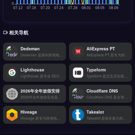
相关导航
Dedeman
AliExpress PT
Dedeman 是面向跨境电商卖家的多账号管理与自动化营销工具，专为亚马逊、Shopify 等平台设计。核心功能包括多店铺统一管理、A/B 测试优化、用户画像分析与数据看板可视化，支持全链路自动化操作。适合从个人卖家到百人团队的跨境运营者，注重稳定可靠与低使用门槛。免费试用 →
AliExpress PT 是专为跨境电商卖家设计的支付收单解决方案，支持全球主流支付方式与本地化结算体验。核心功能包括多币种收款、企业级数据加密传输、移动端适配与第三方系统集成。适合从新手到资深卖家的跨境独立站与平台商户，尤其需要提升海外客户支付转化率的团队。完整功能演示与费率详情，立即查看 →
Lighthouse
Typeform
Lighthouse 是专业 SEO 与竞品分析工具，专为跨境电商和独立站卖家设计，支持关键词研究、站点审计与反向链接分析。核心功能包括实时排名监控预警、自定义报表生成与数据批量导出。Lighthouse 适合亚马逊卖家、Shopify 运营者及外贸 B2B 团队，帮助制定数据驱动的营销策略。免费试用 →
Typeform 是交互式在线表单与问卷创建工具，专为提升用户填答体验而设计。核心功能包括拖拽式表单构建器、逻辑跳转、多设备自适应以及丰富的模板库。它适合跨境电商卖家、独立站运营者与品牌方，用于客户反馈收集、市场调研与潜在客户信息获取。通过动态对话式界面提高转化率与数据质量，免费试用 →
2026年全年放假安排
Cloudflare DNS
2026年全年放假安排是跨境电商与外贸团队必备的节假日日历工具，覆盖中国法定节假日、调休日期及全球主要贸易国假期。它提供2026年完整休假时间表、物流截单日预警及备货周期提醒，帮助规避发货延迟与库存断档风险。适合亚马逊、Shopify卖家及外贸B2B运营者，尤其是需提前规划供应链与营销排期的团队。免费试用 →
Cloudflare DNS 是全球最快的公共域名解析服务，为跨境电商与独立站提供低延迟、高可用的 DNS 查询。核心功能包括内置 DDoS 防护、智能路由优化及免费 DNSSEC 支持，确保网站稳定访问。适合独立站运营者、外贸 B2B 企业及亚马逊卖家，尤其需提升全球用户访问速度与安全性的品牌方。免费试用 →
Hiveage
Takealot
Hiveage 是专为跨境电商与独立站卖家设计的在线账单与发票管理工具，支持多币种开票与自动催款。核心功能包括循环账单、费用追踪、多语言模板及与支付网关的集成。Hiveage 适合需要简化财务流程、管理订阅账单的中小型卖家与自由职业者。无需会计背景即可快速上手，提升收款效率。免费试用 →
Takealot 是南非最大的本土电商平台，专注为跨境卖家提供面向南非市场的本地化销售与物流服务。核心功能包括平台入驻、本地仓储配送、多品类选品支持以及面向消费者的货到付款与电子钱包支付。适合计划拓展南非市场的跨境电商卖家与品牌方，尤其需要本地化物流和支付解决方案的团队。官方入驻流程与卖家支持政策，立即查看 →