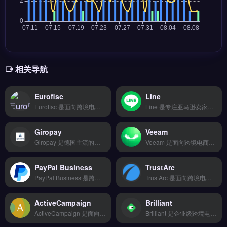
相关导航
Eurofisc
Line
Eurofisc 是面向跨境电商卖家的物流与仓储管理工具，整合智能比价、20+物流商对接及轨迹实时追踪功能。它支持退换货逆向物流与仓储代发服务，帮助卖家优化订单履约流程。Eurofisc 适合从个人卖家到百人团队的跨境业务，尤其适合初创团队小规模测试海外市场。核心功能齐全，高级特性需付费解锁，免费试用 →
Line 是专注亚马逊卖家选品与竞品分析的 SaaS 工具，覆盖美国、日本、欧洲等 10 大市场实时销售数据。核心功能包括 BSR 排名监控、AI 预测爆款趋势、关键词反查与多平台数据整合。适合亚马逊卖家、品牌方及选品团队，需快速识别潜力产品并优化运营策略。完整功能演示与定价方案，立即查看 →
Giropay
Veeam
Giropay 是德国主流的在线银行支付方式，由 Paydirekt 运营，专注服务德语区电商市场。核心功能包括实时银行转账、零拒付风险、无需信用卡直接扣款，支持独立站与 WooCommerce 插件集成。适合面向德国、奥地利消费者的跨境电商与独立站卖家，尤其适合高客单价品类。接入流程与费率详情，立即查看 →
Veeam 是面向跨境电商与独立站运营的数据备份与恢复工具，专注保护 Shopify、WooCommerce 等平台的业务数据。核心功能包括自动化备份、一键恢复、勒索软件防护与多云存储集成。适合需要保障订单、客户与库存数据安全的跨境卖家与品牌方。快速部署并降低数据丢失风险，免费试用 →
PayPal Business
TrustArc
PayPal Business 是跨境电商与独立站卖家最常用的全球收款工具，支持 200 多个国家与地区的在线支付处理。核心功能包括 150+ 支付方式接入、T+2 快速结算、17 种货币结算及欺诈风险识别与合规税务申报。
TrustArc 是面向跨境电商与独立站的数据隐私合规管理平台，帮助企业应对 GDPR、CCPA 等全球隐私法规。核心功能包括自动化隐私影响评估、用户同意管理、数据主体请求处理与合规监控。TrustArc 适合亚马逊卖家、品牌出海企业及 SaaS 服务商，尤其需降低跨境数据违规风险。完整合规方案与行业对比，立即查看 →
ActiveCampaign
Brilliant
ActiveCampaign 是面向跨境电商与独立站的客户体验自动化平台，整合邮件营销、CRM与销售自动化。核心功能包括智能邮件序列、基于行为触发的自动化工作流、以及多渠道客户细分。ActiveCampaign适合需要精细化运营客户生命周期、提升复购率的品牌方与外贸B2B团队。完整功能对比与14天免费试用，立即查看 →
Brilliant 是企业级跨境电商客服系统，专为独立站与品牌出海场景设计，支持多渠道客户沟通。核心功能包括智能机器人自动应答、云端存储备份与第三方集成，提升客服效率。适合Shopify、WooCommerce卖家及外贸B2B团队，需优化售后响应与客户体验。功能详情与定价方案，免费试用 →