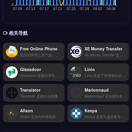
相关导航
Free Online Phone
XE Money Transfer
新兴的跨境工具产品，功能迭代快但稳定性有待验证，价格优势明显。适合愿意尝鲜、追求高性价比的早期卖家或副业玩家。 【功能目录】 智能比价下单 20+物流商对接 轨迹实时追踪 退换货逆向物流 仓储代发服务 【FAQ问答】 Q: 适合哪些规模的团队使用？ A: 从个人卖家到百人团队都适用。
XE Money Transfer 是知名跨境汇款与货币兑换工具，由XE.com运营，支持180+国家与地区实时汇率查询与转账。核心功能包括市场汇率中间价结算、汇率提醒、批量支付与商业账户管理。XE Money Transfer适合外贸B2B企业、跨境电商卖家与独立站运营者，尤其需要低成本、透明汇率的国际收付款场景。
Glassdoor
Linio
Glassdoor 是面向求职者与雇主的职场信息平台，收录全球企业薪资、面试评价与员工点评数据。核心功能包括匿名公司评分、薪资查询工具、职位搜索与雇主品牌展示。Glassdoor 适合跨境电商、外贸及品牌出海企业在招聘时评估雇主口碑，优化人才吸引策略。获取真实职场数据辅助招聘决策，点击访问 →
Linio 是拉丁美洲领先的电商平台，专注服务墨西哥、哥伦比亚、秘鲁等西语市场。核心功能包括本地化店铺运营、西语客服支持、以及拉美物流与支付整合方案。Linio 适合计划拓展拉美市场的跨境电商卖家与品牌方，尤其是需要快速进入西语消费群体的中小卖家。平台入驻政策与费用明细，立即查看 →
Transistor
Marionnaud
Transistor 是面向品牌播客与内容创作者的托管与分发平台，支持音频上传、RSS 生成与多平台一键发布。核心功能包括分析面板、多用户协作与私有播客选项，无需自建服务器即可管理节目。Transistor 适合独立站运营者、内容营销团队与品牌方，尤其是通过播客提升用户粘性的跨境电商卖家。
Marionnaud 是法国知名的美妆与香水零售商，专注线上与线下渠道的跨境美妆供应链整合。它提供品牌授权采购、多国仓储配送以及本地化营销支持，覆盖欧洲主要市场。适合从事美妆品类品牌出海的跨境电商卖家与独立站运营者，尤其需要法国本土货源与合规物流的团队。完整合作方案与入驻流程，立即查看 →
Alison
Keepa
Alison 是面向跨境电商与独立站的企业级客服系统，支持多渠道客户沟通与工单管理。核心功能包括智能机器人自动应答、多平台数据同步、自动化工作流与深度 API 对接。Alison 适合需要提升客服效率、优化服务体验的跨境卖家与品牌出海团队。通过数据分析驱动客户满意度提升，降低人工成本。免费试用 →
Keepa 是亚马逊卖家专用的历史价格与销售数据分析工具，覆盖美、英、日、德等主要站点。核心功能包括产品价格历史曲线追踪、BSR排名监控、库存与Buy Box变化预警。Keepa适合亚马逊第三方卖家、选品调研团队及品牌方，用于竞品分析、定价策略优化与利润核算。完整插件安装与数据解读指南，立即查看 →