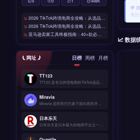
9
0
1
498
K
💬
关注
2026 TikTok跨境电商全攻略：从选品到爆单的完整工具链
2026 TikTok跨境电商全攻略：从选品到爆单的完整工具链
亚马逊卖家工具终极指南：40+款必备工具全链路解析
数据
网址
日榜
周榜
月榜
TT123
TT123 是专注跨境电商的TikTok选品与数据分析工具，整合Google趋势、社交媒体热词与竞品情报多维度数据源。核心功能包括AI算法挖掘高转化关键词、实时监控爆品预警、自定义报表导出。适合TikTok卖家与独立站运营者，尤其是中小卖家快速捕捉市场机会。免费试用 →
Miravia
Miravia 是阿里巴巴旗下面向西班牙市场的跨境时尚电商平台，专注服饰、美妆与配饰品类。核心功能包括智能比价下单、20+物流商对接、轨迹实时追踪及仓储代发服务。Miravia 适合计划进入欧洲市场、尤其是西班牙及拉丁美洲的跨境电商卖家与品牌方。平台提供本地化运营支持与退换货逆向物流，帮助卖家降低出海门槛。免费试用 →
日本乐天
日本乐天是日本最大的电商平台之一，覆盖时尚、家电、食品等全品类商品，月访问量超5亿次。核心功能包括店铺开设、多语言客服支持、R-Messe即时通讯工具及积分营销系统。日本乐天适合计划进入日本市场的跨境电商卖家与品牌方，尤其是需要本地化运营与精准流量导入的商户。入驻条件、费用结构与运营策略详解，立即查看 →
Quartile