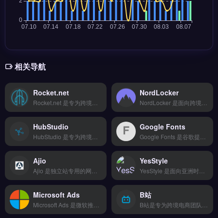
相关导航
Rocket.net
NordLocker
Rocket.net 是专为跨境电商与独立站优化的企业级托管平台，提供高速 CDN 与云端存储备份服务。核心功能包括自动安全加密传输、移动端适配及第三方集成，确保网站稳定运行。适合需要高性能 WordPress 托管的独立站运营者与品牌方，尤其关注页面加载速度与数据安全。免费试用 →
NordLocker 是面向跨境电商与独立站团队的文件加密与云存储工具，由 Nord Security 开发，采用端到端零知识加密保护业务数据。核心功能包括本地文件加密、云端同步备份以及跨设备安全访问，支持自定义文件夹权限管理。适合需要保护客户订单信息、财务报表与物流数据的跨境卖家与外贸 B2B 团队。
HubStudio
Google Fonts
HubStudio 是专为跨境电商团队设计的项目管理工具，支持看板、甘特图与日历视图，覆盖产品开发、供应商对接、物流追踪及售后处理全流程。核心功能包括多平台数据整合、实时监控预警与自定义报表导出。适合需要协同产品开发与供应链管理的跨境卖家及外贸B2B团队。提升多项目并行效率，免费试用 →
Google Fonts 是谷歌提供的开源字体库，包含1400+款免费字体与Web界面，支持CSS快速嵌入独立站与Shopify店铺。核心功能包括字体筛选预览、多语言字符集覆盖、CDN加速加载。适合跨境电商卖家、独立站运营者与品牌出海设计师，尤其需提升网站排版一致性、优化多语言页面视觉体验。免费试用 →
Ajio
YesStyle
Ajio 是独立站专用的网站测速与安全防护工具，通过全球 CDN 节点将访客访问延迟降低 60%。核心功能包括 DDoS 防护、SSL 证书自动续期、恶意流量清洗，保障站点稳定运行。Ajio 适合跨境电商独立站运营者与品牌方，尤其关注网站加载速度与数据安全。免费试用 →
YesStyle 是面向亚洲时尚与美妆的跨境电商平台，主营韩国、日本及本土品牌的服饰、护肤品与配饰直邮。核心功能包括多品牌聚合比价、全球物流追踪与多币种支付，支持退换货逆向物流及仓储代发服务。适合独立站卖家、代购团队及个人创业者，尤其是需要稳定亚洲货源与灵活订单处理的用户。完整平台入驻流程与物流费率对比，立即查看 →
Microsoft Ads
B站
Microsoft Ads 是微软推出的搜索广告平台，覆盖 Bing、Yahoo 及 MSN 网络，面向全球 100+ 市场投放。核心功能包括关键词定向、受众再营销、自动出价优化与转化追踪，支持与 Google Ads 格式兼容导入。适合跨境电商、独立站卖家及外贸 B2B 企业，尤其需拓展微软搜索生态的广告主。
B站是专为跨境电商团队设计的协作与项目管理工具，支持看板、甘特图、日历等多种视图模式。它覆盖产品开发、供应商对接、物流追踪到售后处理的全流程可视化，并提供拖拽式编辑与海量模板。适合需要提升跨部门协同效率的跨境卖家与外贸团队，尤其适配独立站与亚马逊运营场景。免费试用 →