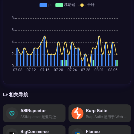
相关导航
ASINspector
Burp Suite
ASINspector 是亚马逊卖家专用的选品与市场分析工具，聚焦于产品调研与竞品监控。核心功能包括 ASIN 反向查找、销量预估、关键词反查与利润计算，帮助卖家快速评估市场机会。适合亚马逊 FBA 卖家与选品运营团队，尤其是需要批量分析竞品、优化产品策略的中小卖家。完整功能演示与定价方案，立即查看 →
Burp Suite 是用于 Web 应用安全测试的集成平台，由 PortSwigger 开发，适合跨境电商独立站与外贸 B2B 网站的安全审计。核心功能包括拦截代理抓取 HTTP/HTTPS 流量、自动扫描 SQL 注入与 XSS 漏洞、以及可扩展的插件生态。
BigCommerce
Flanco