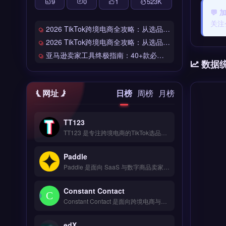
9
0
1
523
K
💬
关注
2026 TikTok跨境电商全攻略：从选品到爆单的完整工具链
2026 TikTok跨境电商全攻略：从选品到爆单的完整工具链
亚马逊卖家工具终极指南：40+款必备工具全链路解析
数据
网址
日榜
周榜
月榜
TT123
TT123 是专注跨境电商的TikTok选品与数据分析工具，整合Google趋势、社交媒体热词与竞品情报多维度数据源。核心功能包括AI算法挖掘高转化关键词、实时监控爆品预警、自定义报表导出。适合TikTok卖家与独立站运营者，尤其是中小卖家快速捕捉市场机会。免费试用 →
Paddle
Paddle 是面向 SaaS 与数字商品卖家的全球支付与订阅管理平台，覆盖 200+ 国家与 30+ 币种收单。核心功能包括自动化订阅计费、税务合规处理（VAT/GST）、防欺诈风控与买家发票开具。Paddle 适合跨境软件、数字内容与在线教育等独立站卖家，尤其需处理全球订阅与税务申报的团队。免费试用 →
Constant Contact
Constant Contact 是面向跨境电商与独立站卖家的邮件营销与自动化工具，提供可定制的模板、拖拽式编辑器和A/B测试功能。核心能力包括联系人分组管理、自动化欢迎序列与实时打开率追踪。它适合中小型品牌方与Shopify卖家，用于提升客户复购与节日促销转化。免费试用 →
edX