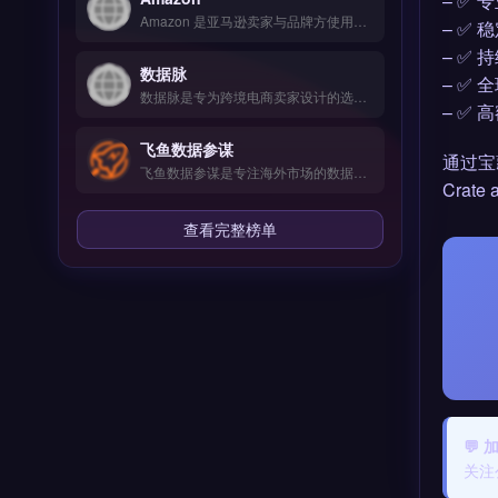
– ✅
Amazon 是亚马逊卖家与品牌方使用的官方销售与运营平台，覆盖全球 18 个站点，支持商品上架、FBA 物流与广告投放。核心功能包括库存管理、自动定价、PPC 广告优化与销售数据分析。适合跨境电商卖家、独立站品牌方与外贸 B2B 企业，尤其需要拓展北美、欧洲或日本市场的商家。
– ✅
– ✅
数据脉
– ✅
数据脉是专为跨境电商卖家设计的选品与市场分析工具，聚焦亚马逊平台数据挖掘。核心功能包括实时销量追踪、关键词反查与竞品监控，通过可视化图表呈现品类趋势与利润空间。适合亚马逊卖家、选品团队及品牌出海运营者，尤其需要精准定位潜力产品、规避库存风险的从业者。免费试用 →
– ✅
飞鱼数据参谋
通过宝
飞鱼数据参谋是专注海外市场的数据分析工具，整合Google、社交媒体与竞品情报等多源数据。核心功能包括AI挖掘高转化关键词、拖拽式可视化编辑与SEO深度优化。适合跨境电商中小卖家与独立站运营者，无需企业级预算即可获取精准选品与营销洞察。免费试用 →
Crate
查看完整榜单
💬
关注