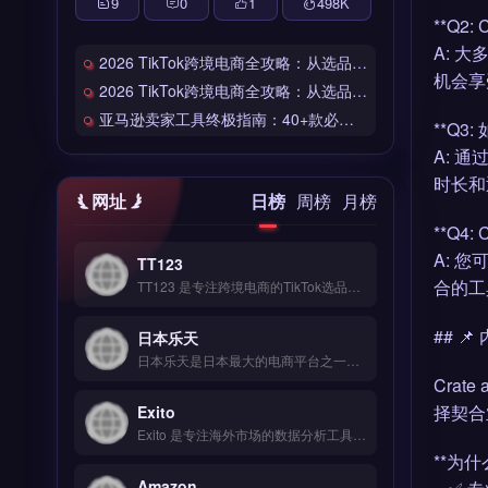
9
0
1
498
K
**Q2:
A: 
2026 TikTok跨境电商全攻略：从选品到爆单的完整工具链
机会享
2026 TikTok跨境电商全攻略：从选品到爆单的完整工具链
亚马逊卖家工具终极指南：40+款必备工具全链路解析
**Q3:
A: 
时长和
网址
日榜
周榜
月榜
**Q4:
A: 您
TT123
合的工
TT123 是专注跨境电商的TikTok选品与数据分析工具，整合Google趋势、社交媒体热词与竞品情报多维度数据源。核心功能包括AI算法挖掘高转化关键词、实时监控爆品预警、自定义报表导出。适合TikTok卖家与独立站运营者，尤其是中小卖家快速捕捉市场机会。免费试用 →
## 
日本乐天
日本乐天是日本最大的电商平台之一，覆盖时尚、家电、食品等全品类商品，月访问量超5亿次。核心功能包括店铺开设、多语言客服支持、R-Messe即时通讯工具及积分营销系统。日本乐天适合计划进入日本市场的跨境电商卖家与品牌方，尤其是需要本地化运营与精准流量导入的商户。入驻条件、费用结构与运营策略详解，立即查看 →
Crate 
择契合
Exito
Exito 是专注海外市场的数据分析工具，整合 Google、社交媒体与竞品情报等多维度数据源。核心功能包括 AI 挖掘高转化关键词、拖拽式可视化编辑与 SEO 深度优化。Exito 适合中小跨境电商卖家与独立站运营者，尤其需低成本获取企业级市场洞察的团队。立即查看 →
**为什么
Amazon