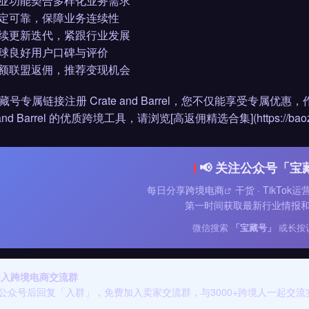
 专业功能契合多样化业务需求
 稳定可靠，保障业务连续性
 持续更新迭代，紧跟行业发展
 全球良好用户口碑与评价
 高额联盟返佣，推荐变现机会
藏号专属链接注册 Crate and Barrel，您不仅能享受专
 and Barrel 的优质跨境工具，请浏览[高返佣精选合集](https://baozanghao
📢 关注公众号「宝
每日分享
跨境电商
干货 · TikTok
第一时间获取最新行业情报
微信搜索
「宝藏号」
或长按
 加入跨境电商交流群
公众号后回复「入群」，免费加入卖家交流群，与3000+跨境人一起交流