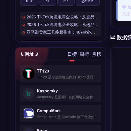
9
0
1
515
K
💬 
关注
2026 TikTok跨境电商全攻略：从选品到爆单的完整工具链
2026 TikTok跨境电商全攻略：从选品到爆单的完整工具链
亚马逊卖家工具终极指南：40+款必备工具全链路解析
数据
网址
日榜
周榜
月榜
TT123
TT123 是专注跨境电商的TikTok选品与数据分析工具，整合Google趋势、社交媒体热词与竞品情报多维度数据源。核心功能包括AI算法挖掘高转化关键词、实时监控爆品预警、自定义报表导出。适合TikTok卖家与独立站运营者，尤其是中小卖家快速捕捉市场机会。免费试用 →
Kaspersky
Kaspersky 是国际知名的网络安全解决方案提供商，专注于企业级端点防护与威胁情报分析。核心功能包括反病毒扫描、实时网络攻击拦截、数据加密与漏洞修复，支持云端与本地部署。适合跨境电商、独立站运营者及外贸B2B企业，用于保护客户支付数据与业务系统免受勒索软件攻击。企业版提供集中管理控制台与合规报告，免费试用 →
CompuMark
CompuMark 是 Clarivate 旗下专业的全球商标检索与品牌保护平台，覆盖 200 多个国家与地区的商标数据库。核心功能包括商标近似检索、申请监测、续展提醒及域名冲突分析。适合跨境电商、品牌出海企业与外贸公司，尤其是需在目标市场提前排查商标风险、规避侵权纠纷的卖家。完整检索流程与订阅方案说明，立即查看 →
Strapi