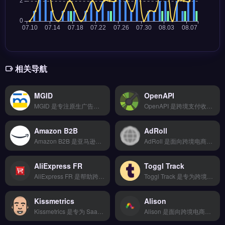
相关导航
MGID
OpenAPI
MGID 是专注原生广告与内容推荐的跨境营销平台，覆盖全球 200+ 国家与地区的优质媒体流量。核心功能包括智能原生广告投放、受众定向与实时出价优化，支持 CPC/CPM 多种计费模式。适合跨境电商、独立站与品牌出海卖家，尤其是需要提升内容曝光与转化率的营销团队。完整投放教程与案例，立即查看 →
OpenAPI 是跨境支付收单解决方案，支持全球主流支付方式与本地化结算体验。核心功能包括云端存储备份、移动端适配、第三方集成及安全加密传输。适合跨境电商、独立站与外贸B2B企业，需要提升支付转化率并保障资金安全。完整功能对比与接入指南，立即查看 →
Amazon B2B
AdRoll
Amazon B2B 是亚马逊面向企业采购场景的专属交易平台，为跨境卖家提供批量订单与税务报价功能。核心支持阶梯定价、企业专属价格与增值税发票自动生成，打通 B2B 与 B2C 库存共享。适合亚马逊卖家、外贸 B2B 企业，尤其是需要拓展企业客户、提升客单价的品牌方。完整入驻流程与运营指南，立即查看 →
AdRoll 是面向跨境电商与独立站的广告再营销平台，通过展示广告与社交媒体重定向提升转化率。核心功能包括动态产品广告、跨设备追踪、受众细分与智能出价优化。AdRoll 适合独立站运营者、Shopify 卖家及品牌方，尤其是需要降低获客成本、提升复购率的营销团队。免费试用 →
AliExpress FR
Toggl Track
AliExpress FR 是帮助跨境卖家快速搭建独立站的建站工具，支持多平台数据同步与全球物流配送。核心功能包括智能分析报表、自动化工作流和团队协作管理，API深度对接提升运营效率。适合新手卖家与中小型跨境电商团队，无需技术背景即可快速上手。免费试用 →
Toggl Track 是专为跨境电商团队设计的轻量级时间追踪工具，支持项目计时、工时报表与团队协作管理。核心功能包括一键计时、自动生成工时报表、与Asana/Trello等工具无缝集成。适合独立站运营者、亚马逊卖家及外贸B2B团队，用于优化工作流程、核算项目成本。免费试用 →
Kissmetrics
Alison
Kissmetrics 是专为 SaaS 与电商企业设计的行为分析工具，聚焦用户生命周期追踪与转化漏斗优化。核心功能包括用户分群、自动化事件追踪、A/B 测试效果归因及留存报告。适合独立站运营者、跨境电商营销团队及订阅制品牌方，尤其需要识别高价值用户、降低流失率的场景。完整功能演示与定价方案，点击访问 →
Alison 是面向跨境电商与独立站的企业级客服系统，支持多渠道客户沟通与工单管理。核心功能包括智能机器人自动应答、多平台数据同步、自动化工作流与深度 API 对接。Alison 适合需要提升客服效率、优化服务体验的跨境卖家与品牌出海团队。通过数据分析驱动客户满意度提升，降低人工成本。免费试用 →