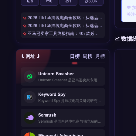
9
0
1
503
K
💬
关注
2026 TikTok跨境电商全攻略：从选品到爆单的完整工具链
2026 TikTok跨境电商全攻略：从选品到爆单的完整工具链
亚马逊卖家工具终极指南：40+款必备工具全链路解析
数据
网址
日榜
周榜
月榜
Unicorn Smasher
Unicorn Smasher 是亚马逊卖家专用的产品调研与数据分析工具，专注于帮助卖家挖掘高潜力选品与市场趋势。核心功能包括实时估算产品销量与收入、分析关键词搜索量、追踪竞品定价与历史表现。适合亚马逊第三方卖家与选品团队，尤其是需要快速验证产品市场需求的运营者。完整功能演示与数据准确性验证，免费试用 →
Keyword Spy
Keyword Spy 是跨境电商关键词研究与竞争对手分析工具，覆盖 Google、Amazon、eBay 等平台的搜索数据。核心功能包括广告词挖掘、长尾词提取、竞品流量来源与排名追踪。适合亚马逊卖家、独立站运营者与外贸 B2B 团队，尤其需分析对手关键词策略以优化广告投放。免费试用 →
Semrush
Semrush 是面向跨境电商与独立站的全球数字营销与竞品分析平台，整合 Google 搜索、社交媒体与广告数据。核心功能包括关键词研究、流量分析、网站审计与内容优化，支持多市场对比与排名追踪。适合亚马逊卖家、品牌出海团队及独立站运营者，用于制定精准营销策略。免费试用 →
Microsoft Advertising