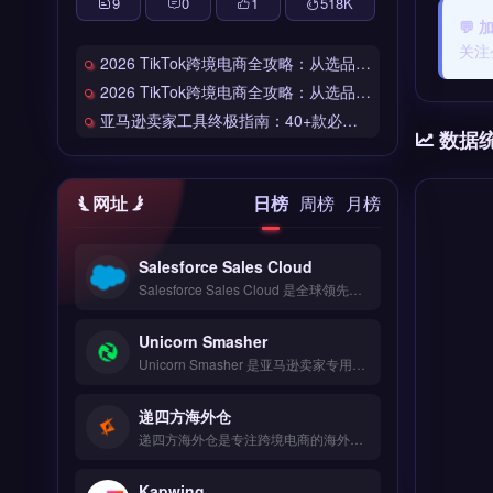
9
0
1
518
K
💬
关注
2026 TikTok跨境电商全攻略：从选品到爆单的完整工具链
2026 TikTok跨境电商全攻略：从选品到爆单的完整工具链
亚马逊卖家工具终极指南：40+款必备工具全链路解析
数据
网址
日榜
周榜
月榜
Salesforce Sales Cloud
Salesforce Sales Cloud 是全球领先的客户关系管理平台，专为跨境电商与外贸企业设计，管理销售流程与客户数据。核心功能包括自动化销售漏斗、智能线索评分、实时商机追踪与自定义报表。适合独立站运营者、亚马逊卖家及外贸B2B团队，需提升销售效率与客户转化率。免费试用 →
Unicorn Smasher
Unicorn Smasher 是亚马逊卖家专用的产品调研与数据分析工具，专注于帮助卖家挖掘高潜力选品与市场趋势。核心功能包括实时估算产品销量与收入、分析关键词搜索量、追踪竞品定价与历史表现。适合亚马逊第三方卖家与选品团队，尤其是需要快速验证产品市场需求的运营者。完整功能演示与数据准确性验证，免费试用 →
递四方海外仓
递四方海外仓是专注跨境电商的海外仓储与履约服务商，覆盖美国、欧洲、日本等核心市场。核心功能包括智能比价下单、20+物流商对接、轨迹实时追踪及退换货逆向物流处理。适合亚马逊、独立站及外贸B2B卖家，尤其是需要海外本地发货、缩短配送时效的电商团队。完整服务方案与报价对比，立即查看 →
Kapwing