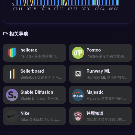
相关导航
hellotax
Posteo
hellotax 是专为跨境电商设计的增值税自动化管理工具，核心功能包括多国 VAT 注册与申报、智能税务计算以及合规报表自动生成。它支持亚马逊、eBay 及独立站卖家对接，简化欧洲税务流程。适合在欧盟多国销售的中小跨境卖家与外贸 B2B 企业，尤其需降低税务合规复杂度与人工成本的团队。免费试用 →
Posteo 是专为跨境电商与独立站设计的客服管理工具，整合邮件、在线聊天与社交媒体渠道。核心功能包括智能机器人自动应答、多平台数据同步以及团队协作工单系统。Posteo 适合需要提升客户响应效率的独立站运营者与外贸客服团队。通过自动化工作流减少人工重复操作，优化服务体验。免费试用 →
Sellerboard
Runway ML
Sellerboard 是专为亚马逊卖家设计的利润分析工具，实时追踪广告成本、FBA费用与净利润。核心功能包括自动抓取交易数据、生成利润报表、计算ACOS与ROI。适合亚马逊FBA卖家与品牌方，尤其需要精细核算单品利润、优化广告支出的运营团队。免费试用 →
Runway ML 是面向独立站与跨境电商卖家的 AI 视频生成与编辑工具，无需编程即可在浏览器中处理视频内容。核心功能包括文本生成视频、背景移除、自动追踪与慢动作补帧，支持实时协作与素材库管理。适合品牌出海团队、Shopify 卖家与内容营销人员，用于快速制作产品展示与广告短片。免费试用 →
Stable Diffusion
Majestic
Stable Diffusion 是开源文本生成图像模型，由 Stability AI 发布，适合跨境电商视觉素材创作。核心功能包括文生图、图生图、局部重绘与 ControlNet 精准控制，支持本地部署与云端运行。适合独立站运营者、品牌出海团队与社媒营销人员，用于商品主图、广告素材与场景图快速生成。
Majestic 是专业的网站反向链接分析工具，专注于外链数据库的深度挖掘与 SEO 研究。核心功能包括海量外链索引、信任流与引用流指标评估、历史链接变化追踪。Majestic 适合跨境电商独立站运营者、SEO 从业者与品牌出海团队，用于竞品外链分析、链接建设策略制定。免费试用 →
Nike
跨境知道
Nike 是国际知名运动品牌，提供鞋类、服装与装备的跨境零售与品牌出海服务。其核心业务包括官方电商平台的多国站点运营、全球物流配送以及线下零售网络整合。Nike 适合跨境电商卖家、品牌方及运动产品分销商，尤其是寻求正品授权与稳定供应链的独立站运营者。完整品牌合作政策与授权申请流程，立即查看 →
跨境知道是专注跨境电商领域的行业资讯与资源聚合平台，覆盖亚马逊、Shopify、TikTok等主流渠道动态。核心功能包括智能比价下单、20+物流商对接、轨迹实时追踪及退换货逆向物流管理。适合跨境卖家、独立站运营者及外贸B2B团队，尤其需整合物流与仓储代发服务的用户。获取最新行业报告与工具推荐，立即查看 →