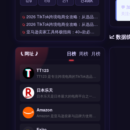
9
0
1
498
K
💬
关注
2026 TikTok跨境电商全攻略：从选品到爆单的完整工具链
2026 TikTok跨境电商全攻略：从选品到爆单的完整工具链
亚马逊卖家工具终极指南：40+款必备工具全链路解析
数据
网址
日榜
周榜
月榜
TT123
TT123 是专注跨境电商的TikTok选品与数据分析工具，整合Google趋势、社交媒体热词与竞品情报多维度数据源。核心功能包括AI算法挖掘高转化关键词、实时监控爆品预警、自定义报表导出。适合TikTok卖家与独立站运营者，尤其是中小卖家快速捕捉市场机会。免费试用 →
日本乐天
日本乐天是日本最大的电商平台之一，覆盖时尚、家电、食品等全品类商品，月访问量超5亿次。核心功能包括店铺开设、多语言客服支持、R-Messe即时通讯工具及积分营销系统。日本乐天适合计划进入日本市场的跨境电商卖家与品牌方，尤其是需要本地化运营与精准流量导入的商户。入驻条件、费用结构与运营策略详解，立即查看 →
Amazon
Amazon 是亚马逊卖家与品牌方使用的官方销售与运营平台，覆盖全球 18 个站点，支持商品上架、FBA 物流与广告投放。核心功能包括库存管理、自动定价、PPC 广告优化与销售数据分析。适合跨境电商卖家、独立站品牌方与外贸 B2B 企业，尤其需要拓展北美、欧洲或日本市场的商家。
Exito