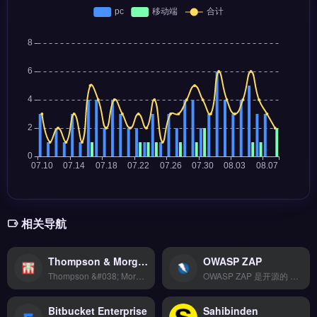
相关导航
Thompson & Morgan
OWASP ZAP
Thompson &#038; Morgan 是专注英国园艺市场的跨境选品工具，覆盖种子、球茎、花园工具等品类，提供英国本土热销数据与季节性趋势分析。核心功能包括品类销量排名、关键词搜索量与竞品价格监控。适合面向英国及欧洲市场的跨境电商卖家、独立站园艺品类运营者。基于真实英国园艺消费数据辅助选品决策，免费试用 →
OWASP ZAP 是开源的 Web 应用安全扫描工具，由 OWASP 社区维护，适用于跨境电商独立站、Shopify 店铺及外贸网站的安全检测。核心功能包括自动爬虫扫描、主动漏洞探测、HTTP 请求拦截与重放。适合独立站运营者、技术团队与安全审计人员，用于发现 SQL 注入、XSS 等常见风险。
Bitbucket Enterprise
Sahibinden