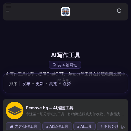
AI写作工具
共 4 篇网址
AI写作工具推荐，提供ChatGPT、Jasper等工具在跨境电商文案中
的应用。
排序
发布
更新
浏览
点赞
Remove.bg – AI抠图工具
专注某个细分领域的工具，如物流追踪或支付收款，单点能力较强但生态整合有限。适合已有成熟流程、只需补足某一环节的成熟卖家。 【功能目录】 拖拽式可视化编辑 海量模板库 响应式自适应 SEO深度优化 7&#215;24技术支持 【FAQ问答】 Q: 适合完全没有技术背景的卖家吗？ A: 完全适合。
内容创作工具
# AI写作工具
# AI工具
# 图片处理