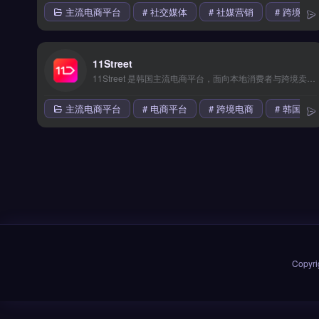
主流电商平台
# 社交媒体
# 社媒营销
# 跨境电
11Street
11Street 是韩国主流电商平台，面向本地消费者与跨境卖家，支持全球卖家入驻韩国市场。核心功能包括韩语店铺管理、本地物流对接、营销活动报名与实时销售数据分析。适合希望拓展韩国市场的跨境电商卖家、品牌方与外贸企业。入驻流程、费用结构与运营策略详解，立即查看 →
主流电商平台
# 电商平台
# 跨境电商
# 韩国市
Copyri