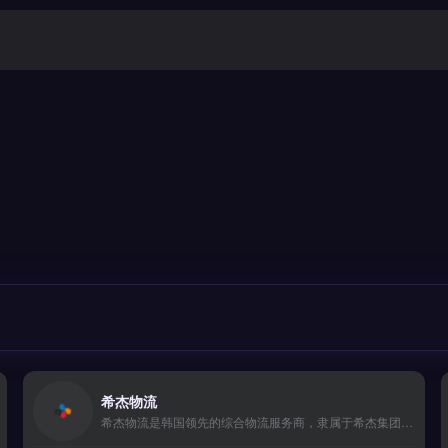
。
希杰物流
希杰物流是韩国领先的综合物流服务商，隶属于希杰集团，专注为中韩及亚太跨境贸易提供端到端物流解决方案。核心服务包括国际海运空运、韩国本地仓储配送、通关清关以及电商小包直发。适合面向韩国市场做跨境电商、独立站或品牌出海的卖家，尤其需要韩国境内快速配送与退货处理。完整服务网络与报价对比，立即查看 →