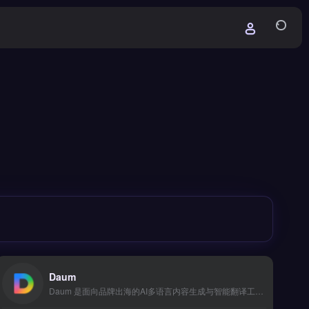
Daum
Daum 是面向品牌出海的AI多语言内容生成与智能翻译工具，专为电商本地化运营设计。核心功能包括可视化操作界面、一键批量处理多语种文案、智能推荐引擎优化本地化表达。Daum适合跨境电商卖家、独立站运营者及外贸B2B团队，尤其需高效生成目标市场内容的品牌方。快速实现多语言内容适配与本地化，免费试用 →