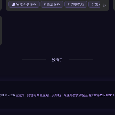
商
物流仓储服务
# 物流服务
# 跨境电商
# 韩国市场
场
没有了
ght © 2026
宝藏号 | 跨境电商独立站工具导航 | 专业外贸资源聚合
豫ICP备20210314