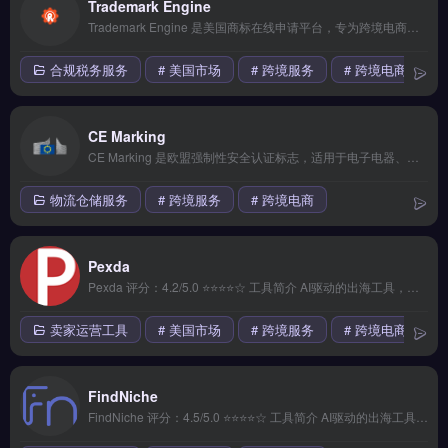
Trademark Engine
Trademark Engine 是美国商标在线申请平台，专为跨境电商与品牌出海卖家设计，简化美国专利商标局（USPTO）的注册流程。它提供商标可用性预检、申请文件自动生成与进度追踪功能，支持联邦商标注册的快速提交。适合亚马逊卖家、独立站运营者与外贸B2B企业，需保护品牌名称与Logo。
合规税务服务
# 美国市场
# 跨境服务
# 跨境电商
CE Marking
CE Marking 是欧盟强制性安全认证标志，适用于电子电器、玩具、医疗器械等产品进入欧洲市场的合规流程。核心功能包括技术文档模板生成、符合性声明编制与CE指令匹配检测。适合外贸B2B工厂、跨境电商卖家及品牌方，确保产品通过欧盟海关检查并规避下架风险。完整认证流程与文件清单，立即查看 →
物流仓储服务
# 跨境服务
# 跨境电商
Pexda
Pexda 评分：4.2/5.0 ⭐⭐⭐⭐☆ 工具简介 AI驱动的出海工具，支持多语言内容生成和智能翻译，帮助品牌本地化运营。 核心功能 实时监控预警 | 自定义报表 | 数据导出功能 | 批量操作支持 | 权限精细管理 &#8212; ## ❓ 常见问题 FAQ **Q1: Pexda 适合中国跨境创业者吗？** A...
卖家运营工具
# 美国市场
# 跨境服务
# 跨境电商
FindNiche
FindNiche 评分：4.5/5.0 ⭐⭐⭐⭐☆ 工具简介 AI驱动的出海工具，支持多语言内容生成和智能翻译，帮助品牌本地化运营。 核心功能 云端存储备份 | 移动端适配 | 第三方集成 | 安全加密传输 | 专属客服支持 &#8212; ## ❓ 常见问题 FAQ **Q1: FindNiche 适合中国跨境创业...