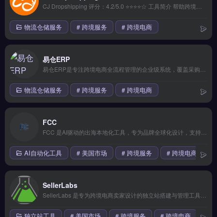
CJ Dropshipping 评分：4.2/5.0 ⭐⭐⭐⭐☆ 工具简介 帮助跨境卖家快速搭建专业独立站，支持多平台同步和全球物流配送，提供丰富模板和应用生态，新手也能快速上手。 核心功能 云端存储备份 | 移动端适配 | 第三方集成 | 安全加密传输 | 专属客服支持 &#8212; ## ❓ 常见问题 FAQ *...
物流仓储服务
# 跨境服务
# 跨境电商
易仓ERP
易仓ERP是专注跨境电商全流程管理的企业级系统，覆盖采购、仓储、物流、财务及多平台订单处理。核心功能包括智能库存预警、FBA头程发货、多店铺利润核算及WMS仓储协同。易仓ERP适合中大型亚马逊卖家、独立站及海外仓团队，尤其需精细化管控多平台库存与资金流的品牌方。完整功能演示与行业方案对比，立即查看 →
物流仓储服务
# 跨境服务
# 跨境电商
FCC
FCC 是AI驱动的出海本地化工具，专为品牌全球化设计，支持多语言内容生成与智能翻译。核心功能包括可视化操作界面、一键批量处理与智能推荐引擎，简化多语言运营流程。FCC适合跨境电商卖家、独立站运营者及外贸B2B企业，尤其需要高效本地化内容管理的品牌方。快速实现多语言内容部署，免费试用 →
AI自动化工具
# 美国市场
# 跨境服务
# 跨境电商
SellerLabs
SellerLabs 是专为跨境电商卖家设计的独立站搭建与管理工具，支持多平台商品同步与全球物流配送。核心功能包括丰富模板快速建站、云端数据备份、移动端适配及第三方应用集成。适合独立站新手与中小卖家，尤其是需要快速上线、简化运营流程的亚马逊或Shopify卖家。完整功能演示与建站方案对比，立即查看 →
独立站工具
# 美国市场
# 跨境服务
# 跨境电商