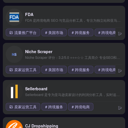
FDA
FDA 是跨境电商 SEO 与竞品分析工具，专注为独立站和亚马逊卖家提供关键词研究、站点审计与反向链接监控。核心功能包括实时排名预警、自定义报表导出及批量操作支持。适合需要数据驱动营销策略的独立站运营者与品牌方。通过精准分析对手流量来源，优化自身搜索表现。免费试用 →
流量推广平台
# 美国市场
# 跨境服务
# 跨境电商
Niche Scraper
Niche Scraper 评分：3.2/5.0 ⭐⭐⭐☆☆ 工具简介 专业SEO和竞品分析神器，支持关键词研究、站点审计、反向链接分析，帮卖家制定数据驱动的营销策略。 核心功能 实时监控预警 | 自定义报表 | 数据导出功能 | 批量操作支持 | 权限精细管理 &#8212; ## ❓ 常见问题 FAQ **Q1: ...
卖家运营工具
# 美国市场
# 跨境服务
# 跨境电商
Sellerboard
Sellerboard 是专为亚马逊卖家设计的利润分析工具，实时追踪广告成本、FBA费用与净利润。核心功能包括自动抓取交易数据、生成利润报表、计算ACOS与ROI。适合亚马逊FBA卖家与品牌方，尤其需要精细核算单品利润、优化广告支出的运营团队。免费试用 →
卖家运营工具
# 跨境服务
# 跨境电商
CJ Dropshipping