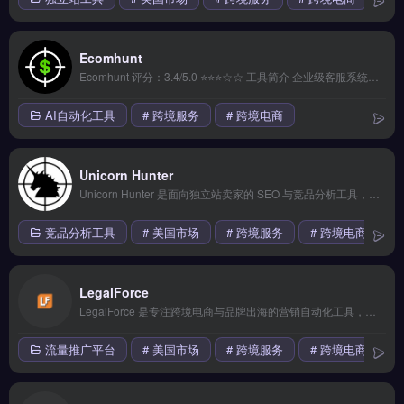
Ecomhunt
Ecomhunt 评分：3.4/5.0 ⭐⭐⭐☆☆ 工具简介 企业级客服系统，支持多渠道客户沟通，智能机器人提升效率，数据分析优化服务体验。 核心功能 多平台数据同步 | 智能分析报表 | 自动化工作流 | 团队协作管理 | API深度对接 &#8212; ## ❓ 常见问题 FAQ **Q1: Ecomhunt 适合...
AI自动化工具
# 跨境服务
# 跨境电商
Unicorn Hunter
Unicorn Hunter 是面向独立站卖家的 SEO 与竞品分析工具，专注关键词研究、站点审计和反向链接分析。它提供竞品流量来源拆解、内容差距检测与排名追踪功能。适合 Shopify、WooCommerce 卖家及外贸 B2B 团队，需制定数据驱动的自然搜索策略。免费试用 →
竞品分析工具
# 美国市场
# 跨境服务
# 跨境电商
LegalForce
LegalForce 是专注跨境电商与品牌出海的营销自动化工具，支持邮件序列、社媒发帖与广告投放的自动化运行。核心功能包括可视化操作界面、一键批量处理与智能推荐引擎，兼容多语言环境。适合独立站卖家、外贸B2B团队及品牌方，用于提升营销效率与客户触达精准度。完整功能演示与定价方案，立即查看 →
流量推广平台
# 美国市场
# 跨境服务
# 跨境电商