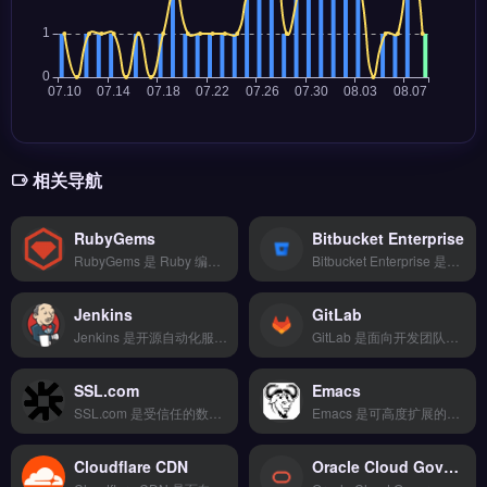
相关导航
RubyGems
Bitbucket Enterprise
RubyGems 是 Ruby 编程语言的官方包管理器，为开发者提供超过 19 万个开源库的托管、安装与版本管理服务。核心功能包括 gem 发布与依赖解析、命令行安装工具、以及 API 接口集成。RubyGems 适合跨境电商、独立站及 Shopify 插件开发者，用于快速集成支付、物流或营销功能。
Bitbucket Enterprise 是面向开发团队的企业级代码托管与协作平台，支持私有仓库部署与 Git 大文件存储。核心功能包括内建 CI/CD 管道、代码审查工作流、与 Jira 深度集成的项目管理。适合跨境电商技术团队、独立站开发运维人员，需管理多站点代码与自动化部署。企业级安全合规与权限管控，免费试用 →
Jenkins
GitLab
Jenkins 是开源自动化服务器，用于构建、测试和部署软件项目，适合跨境电商技术团队持续集成与交付。核心功能包括流水线编排、Git/SVN 代码拉取、自动构建与单元测试触发、多环境部署。适合独立站、Shopify 及品牌出海企业的开发与运维团队，需自动化代码发布与质量检查。插件生态丰富，支持自定义工作流，免费试用 →
GitLab 是面向开发团队的 DevOps 一体化平台，提供从代码托管到 CI/CD 流水线的全流程管理。核心功能包括 Git 仓库管理、自动化测试与部署、代码审查及安全扫描。GitLab 适合跨境电商技术团队、独立站开发者与外贸 SaaS 团队，用于加速产品迭代与协作效率。
SSL.com
Emacs
SSL.com 是受信任的数字证书颁发机构，提供 SSL/TLS 证书、代码签名与文档签名服务。核心功能包括多域名通配符证书、即时签发与自动续期管理，支持企业级验证流程。适合跨境电商独立站、外贸 B2B 网站与品牌方，尤其需加密用户数据、提升支付页面信任度的运营者。快速获取 HTTPS 保护与合规签名方案，免费试用 →
Emacs 是可高度扩展的文本编辑器与开发环境，适合跨境电商与独立站运营者处理代码、配置与数据文件。核心功能包括语法高亮、宏录制、多语言支持及强大的包管理器。Emacs 适合需要自定义工作流的技术型跨境卖家与开发者。通过 Emacs 优化运营脚本与数据处理流程，提升工作效率。立即查看 →
Cloudflare CDN
Oracle Cloud Government