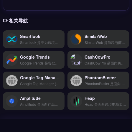
相关导航
Smartlook
SimilarWeb
Smartlook 是专为跨境电商与独立站设计的用户行为分析与录屏回放工具，支持热力图、漏斗分析和会话记录。核心功能包括自动捕获用户点击与滚动行为、异常操作预警、自定义事件追踪。Smartlook 适合独立站运营者、产品经理与营销团队，用于优化转化路径与改善用户体验。免费试用 →
SimilarWeb 是跨境电商与独立站领域常用的网站流量与用户行为分析工具，提供竞品流量来源、关键词排名、受众画像等核心数据。它支持网站与移动应用分析，可查看流量渠道占比、跳出率与访问时长。适合亚马逊卖家、独立站运营者与品牌出海团队，用于市场调研与竞品监控。完整功能演示与行业分析案例，立即查看 →
Google Trends
CashCowPro
Google Trends 是谷歌官方推出的免费趋势分析工具，用于查看全球各地区关键词的搜索热度与季节性波动。它提供实时与历史数据对比、地域细分、相关查询推荐，帮助判断产品需求走势。适合跨境电商卖家、独立站运营者与选品团队，尤其在市场调研、品类决策与内容选题阶段。精准把握搜索趋势，辅助选品与营销策略，立即查看 →
CashCowPro 是面向跨境电商卖家的支付与收款管理工具，覆盖 150+ 支付方式与 17 种货币结算。核心功能包括 T+2 快速结算、欺诈风险识别以及合规税务申报，帮助卖家降低资金周转压力。适合独立站、Shopify 及亚马逊卖家，尤其是注重稳定收单与简化财务流程的务实型团队。14 天全功能免费试用 →
Google Tag Manager
PhantomBuster
Google Tag Manager (GTM) 是 Google 推出的免费标签管理工具，无需修改代码即可管理网站的分析跟踪、转化追踪和营销标签。是跨境电商数据追踪的基础设施。 核心功能 无需代码即可添加管理标签 支持 Google Analytics、Ads 等全线产品 自定义事件追踪 版本控制和发布管理 第三方标...
PhantomBuster 是面向 B2B 销售、增长黑客与营销人员的领先自动化平台，通过 100+ 个「Phantom」（自动化机器人）帮助你在 LinkedIn、Sales Navigator、Twitter、Instagram、Facebook 等社交平台自动收集客户数据、发送连接邀请、批量私信、追踪互动等。
Amplitude
Heap
Amplitude 是面向产品团队与独立站运营者的用户行为分析工具，支持事件追踪、漏斗分析与留存报告。核心功能包括自动捕获用户行为数据、搭建自定义看板、结合 A/B 测试优化转化路径。Amplitude 适合跨境电商、SaaS 品牌与 Shopify 卖家，尤其是需要深度理解用户旅程、提升复购率的运营团队。免费试用 →
Heap 是面向跨境电商卖家的数据分析工具，整合多平台销售与广告数据，提供 AI 智能分析、实时监控预警与自定义报表导出。它支持 API 深度对接，帮助卖家快速掌握运营动态。适合追求高性价比的早期卖家、副业玩家或小团队，尤其适合 Shopify 与亚马逊新手。14天全功能免费试用 →