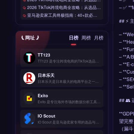
– ✅ *
2026 TikTok跨境电商全攻略：从选品到爆单的完整工具链
亚马逊卖家工具终极指南：40+款必备工具全链路解析
## ⚡
– **W
网址
日榜
周榜
月榜
– **
– **F
TT123
– **
TT123 是专注跨境电商的TikTok选品与数据分析工具，整合Google趋势、社交媒体热词与竞品情报多维度数据源。核心功能包括AI算法挖掘高转化关键词、实时监控爆品预警、自定义报表导出。适合TikTok卖家与独立站运营者，尤其是中小卖家快速捕捉市场机会。免费试用 →
– **E
– **
日本乐天
– **SE
日本乐天是日本最大的电商平台之一，覆盖时尚、家电、食品等全品类商品，月访问量超5亿次。核心功能包括店铺开设、多语言客服支持、R-Messe即时通讯工具及积分营销系统。日本乐天适合计划进入日本市场的跨境电商卖家与品牌方，尤其是需要本地化运营与精准流量导入的商户。入驻条件、费用结构与运营策略详解，立即查看 →
– **S
Exito
## 
Exito 是专注海外市场的数据分析工具，整合 Google、社交媒体与竞品情报等多维度数据源。核心功能包括 AI 挖掘高转化关键词、拖拽式可视化编辑与 SEO 深度优化。Exito 适合中小跨境电商卖家与独立站运营者，尤其需低成本获取企业级市场洞察的团队。立即查看 →
**G
IO Scout
望完整自
IO Scout 是亚马逊卖家专用的选品与市场分析工具，提供产品搜索、销售数据追踪与关键词挖掘三大核心功能。它帮助卖家快速评估产品竞争度、估算销量与利润空间，并监控竞品动态。IO Scout 适合亚马逊 FBA 卖家、选品团队与品牌方，尤其需要数据驱动决策、提升产品开发效率的运营者。完整功能演示与定价方案，免费试用 →
（漏斗