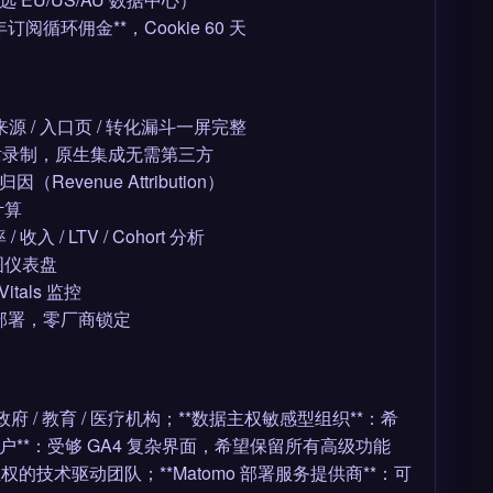
客户首年订阅循环佣金**，Cookie 60 天
留时间 / 来源 / 入口页 / 转化漏斗一屏完整
滚动）+ 会话录制，原生集成无需第三方
归因（Revenue Attribution）
计算
收入 / LTV / Cohort 分析
视图仪表盘
 Vitals 监控
etal 一键部署，零厂商锁定
府 / 教育 / 医疗机构；**数据主权敏感型组织**：希
整替代用户**：受够 GA4 复杂界面，希望保留所有高级功能
权的技术驱动团队；**Matomo 部署服务提供商**：可