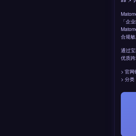
## 
Mato
「企业级
Mato
合规敏
通过宝
优质跨境工
> 官网链
> 分