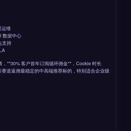
部署运维
 EU 数据中心
 优先支持
LA
m** 申请，**30% 客户首年订阅循环佣金**，Cookie 时长
ise）。是开源分析赛道返佣最稳定的中高端推荐标的，特别适合企业级