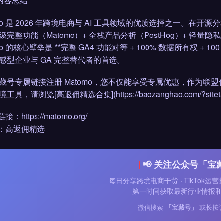
 内容总结
mo 是 2026 年跨境电商与 AI 工具领域的优质选择之一。在开源分析三方集
完整功能（Matomo）+ 全栈产品分析（PostHog）+ 轻量隐私 
mo 的核心壁垒是 **完整 GA4 功能对等 + 100% 数据所有权 +
感型企业与 GA 完整替代者的首选。
藏号专属链接注册 Matomo，您不仅能享受专属优惠，作为联盟伙
具，请浏览[高返佣精选合集](https://baozanghao.com/?sitetag=af
接：https://matomo.org/
类：高返佣精选
📢 关注公众号「宝
每日分享跨境电商干货 · TikTok运营
第一时间获取最新行业情报
微信搜索
「宝藏号」
或长按