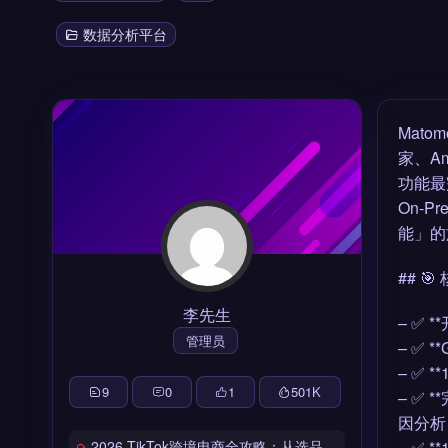
数据分析平台
Mato
家、Am
功能最完
On-P
能」的
## 
李先生
– ✅ *
管理员
– ✅ 
– ✅
9
0
1
501
K
– ✅ 
因分析
2026 TikTok跨境电商全攻略：从选品到爆单的完整工具链
– ✅ 