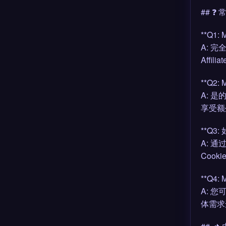
## ❓
**Q1
A: 
Affi
**Q2
A: 
享受额
**Q3
A: 
Coo
**Q4
A: 您
体需求