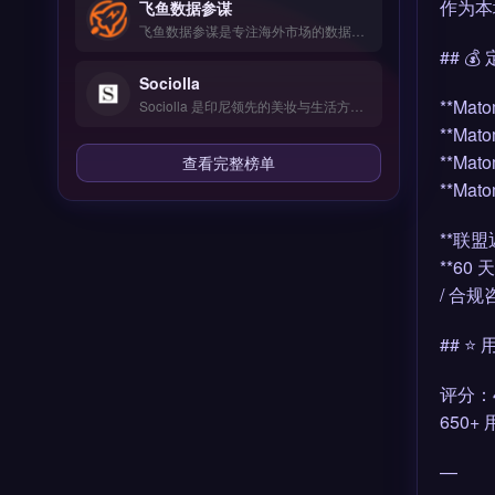
作为本
飞鱼数据参谋
飞鱼数据参谋是专注海外市场的数据分析工具，整合Google、社交媒体与竞品情报等多源数据。核心功能包括AI挖掘高转化关键词、拖拽式可视化编辑与SEO深度优化。适合跨境电商中小卖家与独立站运营者，无需企业级预算即可获取精准选品与营销洞察。免费试用 →
## 
Sociolla
**Ma
Sociolla 是印尼领先的美妆与生活方式电商平台，专注为本地及东南亚消费者提供正品美妆产品。核心功能包括品牌官方授权直营、多品类选品与快速物流配送，并整合会员积分与促销活动。Sociolla 适合面向印尼市场的跨境卖家与品牌方，尤其是需要进入东南亚美妆赛道的商家。平台入驻流程与运营策略详解，立即查看 →
**Mat
**Mat
查看完整榜单
**Mat
**联盟返
**60
/ 合
## ⭐
评分：4.
650+
—